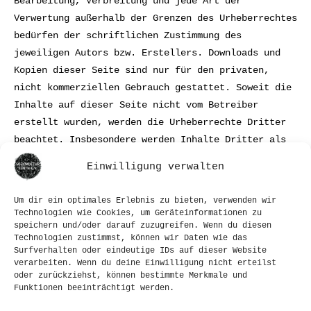
Bearbeitung, Verbreitung und jede Art der
Verwertung außerhalb der Grenzen des Urheberrechtes
bedürfen der schriftlichen Zustimmung des
jeweiligen Autors bzw. Erstellers. Downloads und
Kopien dieser Seite sind nur für den privaten,
nicht kommerziellen Gebrauch gestattet. Soweit die
Inhalte auf dieser Seite nicht vom Betreiber
erstellt wurden, werden die Urheberrechte Dritter
beachtet. Insbesondere werden Inhalte Dritter als
solche gekennzeichnet. Sollten Sie trotzdem auf
Einwilligung verwalten
eine Urheberrechtsverletzung aufmerksam werden,
bitten wir um einen entsprechenden Hinweis. Bei
Um dir ein optimales Erlebnis zu bieten, verwenden wir
Bekanntwerden von Rechtsverletzungen werden wir
Technologien wie Cookies, um Geräteinformationen zu
derartige Inhalte umgehend entfernen.
speichern und/oder darauf zuzugreifen. Wenn du diesen
Technologien zustimmst, können wir Daten wie das
Surfverhalten oder eindeutige IDs auf dieser Website
verarbeiten. Wenn du deine Einwilligung nicht erteilst
oder zurückziehst, können bestimmte Merkmale und
Funktionen beeinträchtigt werden.